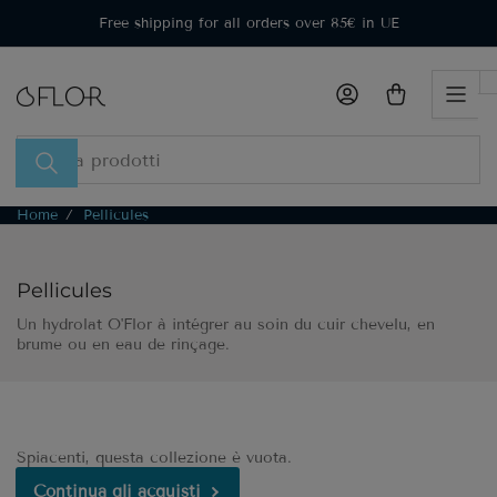
Passa
Free shipping for all orders over 85€ in UE
al
contenuto
Accedi
Apri il mini carrello
Cerca
prodotti
Home
/
Pellicules
Pellicules
Un hydrolat O'Flor à intégrer au soin du cuir chevelu, en
brume ou en eau de rinçage.
Spiacenti, questa collezione è vuota.
Continua gli acquisti