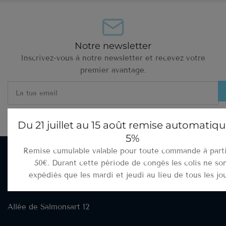
Notre newsletter
Inscrivez-vous à notre newsletter et recevez votre
premier avantage.
La
tua
email
J'accepte d'être informé(e)
Du 21 juillet au 15 août remise automatiq
5%
Remise cumulable valable pour toute commande à part
50€. Durant cette période de congés les colis ne so
Point d'enlèvement de commandes
expédiés que les mardi et jeudi au lieu de tous les jou
Site NEKTO
Allée de Salmonsart 12